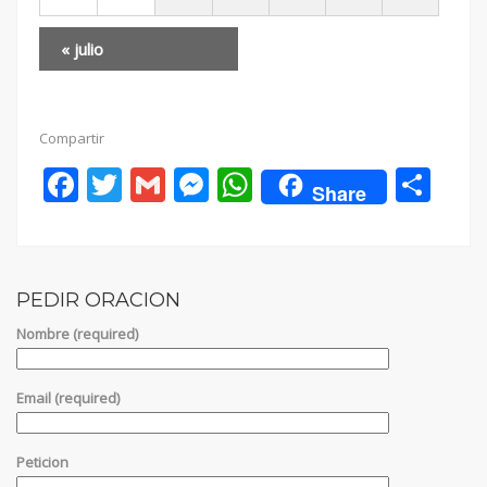
«
julio
Compartir
Facebook
Twitter
Gmail
Messenger
WhatsApp
Sha
Share
PEDIR ORACION
Nombre (required)
Email (required)
Peticion