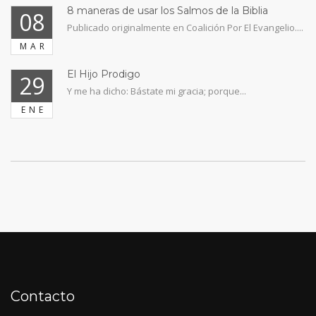
8 maneras de usar los Salmos de la Biblia
08
Publicado originalmente en Coalición Por El Evangelio....
MAR
El Hijo Prodigo
29
Y me ha dicho: Bástate mi gracia; porque...
ENE
Contacto