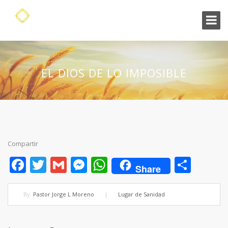
EL DIOS DE LO IMPOSIBLE
Compartir
Facebook
Twitter
Gmail
Messenger
WhatsApp
Shar
Share
By:
Pastor Jorge L Moreno
|
Lugar de Sanidad