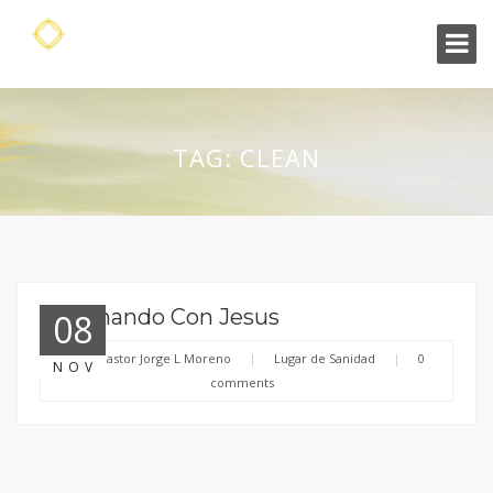
TAG:
CLEAN
Caminando Con Jesus
08
By:
Pastor Jorge L Moreno
|
Lugar de Sanidad
|
0
NOV
comments